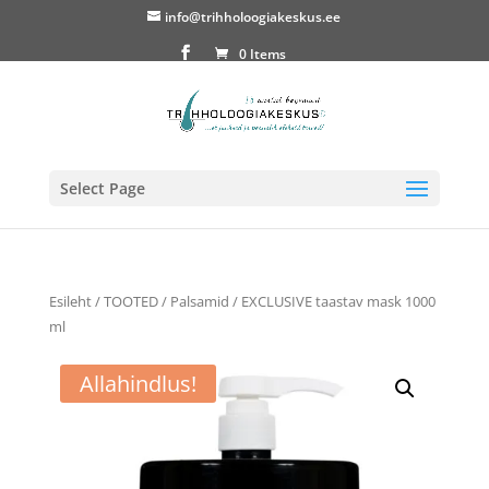
info@trihholoogiakeskus.ee
0 Items
Select Page
Esileht
/
TOOTED
/
Palsamid
/ EXCLUSIVE taastav mask 1000
ml
Allahindlus!