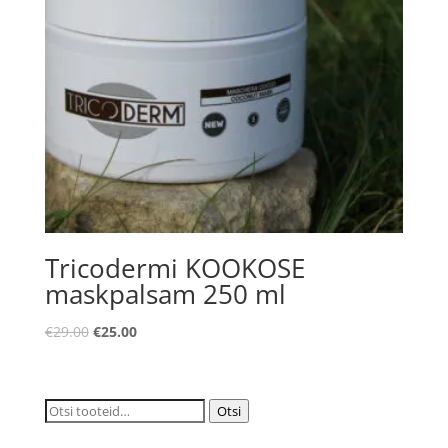
Tricodermi KOOKOSE
maskpalsam 250 ml
Algne
Praegune
€
29.00
€
25.00
hind
hind
oli:
on:
€29.00.
€25.00.
Otsi:
Otsi