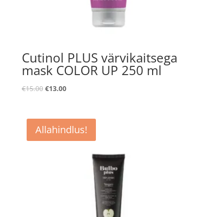
Cutinol PLUS värvikaitsega
mask COLOR UP 250 ml
Algne
Praegune
€
15.00
€
13.00
hind
hind
oli:
on:
€15.00.
€13.00.
Allahindlus!