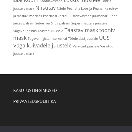
Kätele
Kõõmavastane
Lokkis
Niisutav
juustele mask
Näole
Peanaha koorija
Peanahka toitev
ja taastav
Psoriaas
Psoriaasi korral
Pusadevastane juuksehari
Pähe
jäetav palsam
Seborröa
Siluv palsam
Super niisutaja juustele
Taastav mask
tooniv
Sügavpuhastus
Taastab juukseid
mask
UUS
Tugeva higistamise korral
Töödeldud juustele
Väga kuivadele juustele
Värvitud juustele
Värvitud
juustele mask
KASUTUSTINGIMUSED
PRIVAATSUSPOLIITIKA