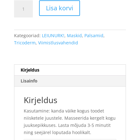
EXCLUSIVE
Lisa korvi
taastav
mask
1000
ml
Kategooriad:
LEIUNURK!
,
Maskid
,
Palsamid
,
kogus
Tricoderm
,
Viimistlusvahendid
Kirjeldus
Lisainfo
Kirjeldus
Kasutamine: kanda väike kogus toodet
niisketele juustele. Masseerida kergelt kogu
juuksepikkuses. Lasta mõjuda 3-5 minutit
ning seejärel loputada hoolikalt.