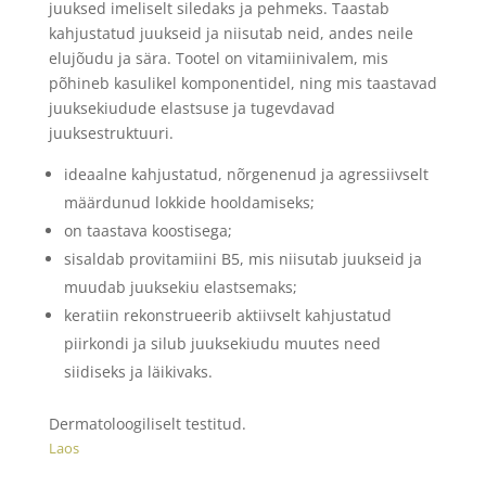
juuksed imeliselt siledaks ja pehmeks. Taastab
kahjustatud juukseid ja niisutab neid, andes neile
elujõudu ja sära. Tootel on vitamiinivalem, mis
põhineb kasulikel komponentidel, ning mis taastavad
juuksekiudude elastsuse ja tugevdavad
juuksestruktuuri.
ideaalne kahjustatud, nõrgenenud ja agressiivselt
määrdunud lokkide hooldamiseks;
on taastava koostisega;
sisaldab provitamiini B5, mis niisutab juukseid ja
muudab juuksekiu elastsemaks;
keratiin rekonstrueerib aktiivselt kahjustatud
piirkondi ja silub juuksekiudu muutes need
siidiseks ja läikivaks.
Dermatoloogiliselt testitud.
Laos