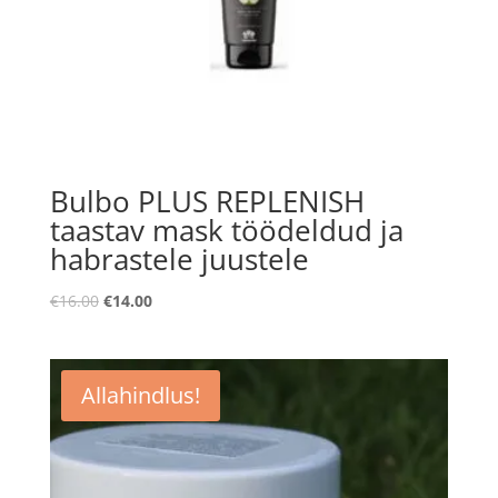
Bulbo PLUS REPLENISH
taastav mask töödeldud ja
habrastele juustele
Algne
Praegune
€
16.00
€
14.00
hind
hind
oli:
on:
€16.00.
€14.00.
Allahindlus!