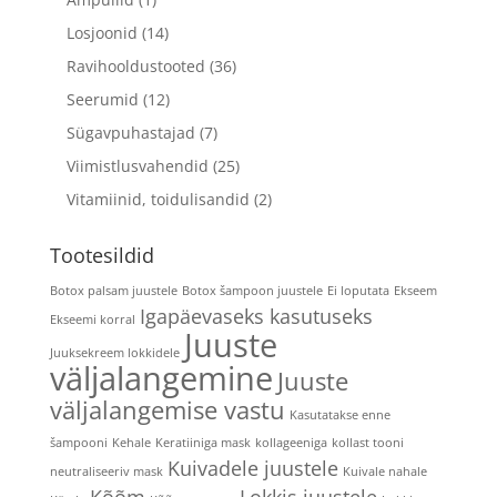
Losjoonid
(14)
Ravihooldustooted
(36)
Seerumid
(12)
Sügavpuhastajad
(7)
Viimistlusvahendid
(25)
Vitamiinid, toidulisandid
(2)
Tootesildid
Botox palsam juustele
Botox šampoon juustele
Ei loputata
Ekseem
Igapäevaseks kasutuseks
Ekseemi korral
Juuste
Juuksekreem lokkidele
väljalangemine
Juuste
väljalangemise vastu
Kasutatakse enne
šampooni
Kehale
Keratiiniga mask
kollageeniga
kollast tooni
Kuivadele juustele
neutraliseeriv mask
Kuivale nahale
Kõõm
Lokkis juustele