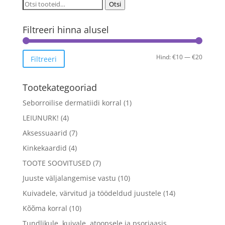
Otsi:
Otsi
Filtreeri hinna alusel
Minima
Maksim
Hind:
€10
—
€20
Filtreeri
hind
hind
Tootekategooriad
Seborroilise dermatiidi korral
(1)
LEIUNURK!
(4)
Aksessuaarid
(7)
Kinkekaardid
(4)
TOOTE SOOVITUSED
(7)
Juuste väljalangemise vastu
(10)
Kuivadele, värvitud ja töödeldud juustele
(14)
Kõõma korral
(10)
Tundlikule, kuivale, atoopsele ja psoriaasis