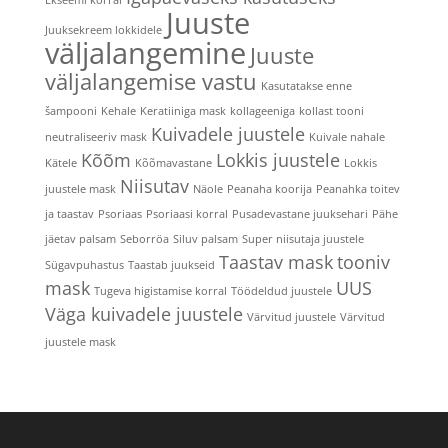
Juuste
Juuksekreem lokkidele
väljalangemine
Juuste
väljalangemise vastu
Kasutatakse enne
šampooni
Kehale
Keratiiniga mask
kollageeniga
kollast tooni
Kuivadele juustele
neutraliseeriv mask
Kuivale nahale
Kõõm
Lokkis juustele
Kätele
Kõõmavastane
Lokkis
Niisutav
juustele mask
Näole
Peanaha koorija
Peanahka toitev
ja taastav
Psoriaas
Psoriaasi korral
Pusadevastane juuksehari
Pähe
jäetav palsam
Seborröa
Siluv palsam
Super niisutaja juustele
Taastav mask
tooniv
Sügavpuhastus
Taastab juukseid
mask
UUS
Tugeva higistamise korral
Töödeldud juustele
Väga kuivadele juustele
Värvitud juustele
Värvitud
juustele mask