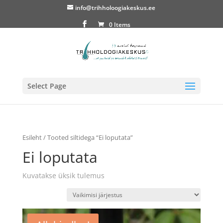
info@trihholoogiakeskus.ee
0 Items
Select Page
Esileht
/ Tooted siltidega “Ei loputata”
Ei loputata
Kuvatakse üksik tulemus