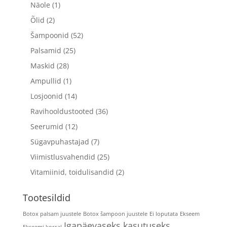
Näole
(1)
Õlid
(2)
Šampoonid
(52)
Palsamid
(25)
Maskid
(28)
Ampullid
(1)
Losjoonid
(14)
Ravihooldustooted
(36)
Seerumid
(12)
Sügavpuhastajad
(7)
Viimistlusvahendid
(25)
Vitamiinid, toidulisandid
(2)
Tootesildid
Botox palsam juustele
Botox šampoon juustele
Ei loputata
Ekseem
Igapäevaseks kasutuseks
Ekseemi korral