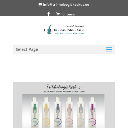
info@trihholoogiakeskus.ee
0 Items
Select Page