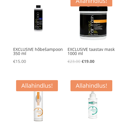
Allahindlus!
EXCLUSIVE hõbešampoon
EXCLUSIVE taastav mask
350 ml
1000 ml
Algne
Praegune
€
15.00
€
23.00
€
19.00
hind
hind
oli:
on:
€23.00.
€19.00.
Allahindlus!
Allahindlus!