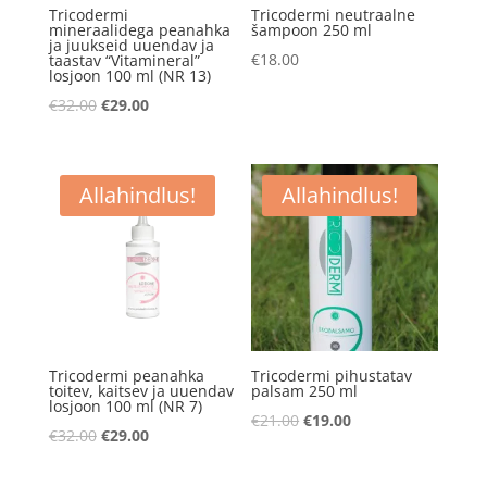
Tricodermi
Tricodermi neutraalne
mineraalidega peanahka
šampoon 250 ml
ja juukseid uuendav ja
€
18.00
taastav “Vitamineral”
losjoon 100 ml (NR 13)
Algne
Praegune
€
32.00
€
29.00
hind
hind
oli:
on:
€32.00.
€29.00.
Allahindlus!
Allahindlus!
Tricodermi peanahka
Tricodermi pihustatav
toitev, kaitsev ja uuendav
palsam 250 ml
losjoon 100 ml (NR 7)
Algne
Praegune
€
21.00
€
19.00
Algne
Praegune
€
32.00
€
29.00
hind
hind
hind
hind
oli:
on: