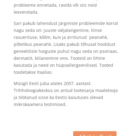
probleeme ennetada, ravida või siis neid
leevendada.
Sari pakub lahendust järgmiste probleemide korral
nagu seda on: juuste väljalangemine, liinse
rasuerituse, kõõm, kuiv ja ärritunud peanahk,
põletikus peanahk. Lisaks pakub tõhusat hooldust
geneetiliste haiguste puhul nagu seda on psoriaas,
dermatiit, kiilanemine vms. Tooteid on lihtne
kasutada ja need on hüpoallergeenilised. Tooted
toodetakse Itaalias.
Müügil Eesti juba alates 2007. aastast.
Trihholoogiakeskus on antud tootesarja maaletooja
ja töötanud sisse ka Eestis kasutuses olevad
mikrokaamera testimised.