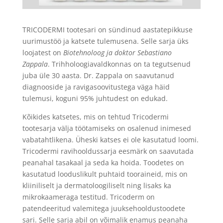
TRICODERMI tootesari on sündinud aastatepikkuse
uurimustöö ja katsete tulemusena. Selle sarja üks
loojatest on
Biotehnoloog ja doktor Sebastiano
Zappala
. Trihholoogiavaldkonnas on ta tegutsenud
juba üle 30 aasta. Dr. Zappala on saavutanud
diagnooside ja ravigasoovitustega väga häid
tulemusi, koguni 95% juhtudest on edukad.
Kõikides katsetes, mis on tehtud Tricodermi
tootesarja välja töötamiseks on osalenud inimesed
vabatahtlikena. Üheski katses ei ole kasutatud loomi.
Tricodermi ravihooldussarja eesmärk on saavutada
peanahal tasakaal ja seda ka hoida. Toodetes on
kasutatud looduslikult puhtaid tooraineid, mis on
kliiniliselt ja dermatoloogiliselt ning lisaks ka
mikrokaameraga testitud. Tricoderm on
patendeeritud valemitega juuksehooldustoodete
sari. Selle sarja abil on võimalik enamus peanaha