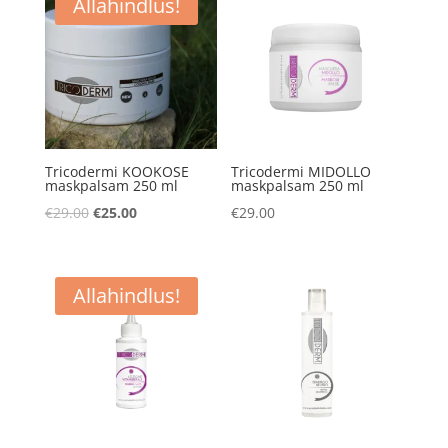
Allahindlus!
Tricodermi KOOKOSE
Tricodermi MIDOLLO
maskpalsam 250 ml
maskpalsam 250 ml
Algne
Praegune
€
29.00
€
25.00
€
29.00
hind
hind
oli:
on:
€29.00.
€25.00.
Allahindlus!