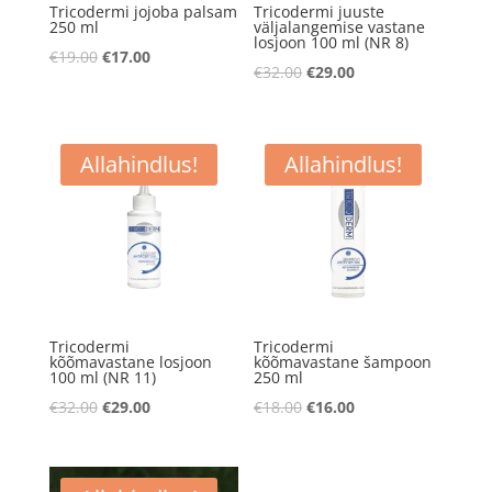
Tricodermi jojoba palsam
Tricodermi juuste
250 ml
väljalangemise vastane
losjoon 100 ml (NR 8)
Algne
Praegune
€
19.00
€
17.00
Algne
Praegune
€
32.00
€
29.00
hind
hind
hind
hind
oli:
on:
oli:
on:
€19.00.
€17.00.
€32.00.
€29.00.
Allahindlus!
Allahindlus!
Tricodermi
Tricodermi
kõõmavastane losjoon
kõõmavastane šampoon
100 ml (NR 11)
250 ml
Algne
Praegune
Algne
Praegune
€
32.00
€
29.00
€
18.00
€
16.00
hind
hind
hind
hind
oli:
on:
oli:
on:
€32.00.
€29.00.
€18.00.
€16.00.